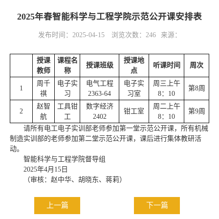
2025年春智能科学与工程学院示范公开课安排表
发布时间：2025-04-15
浏览次数：
246
来源：
授课
课程名
授课地
授课班级
听课时间
周次
教师
称
点
周千
电子实
电气工程
电子实
周三上午
1
第8周
祺
习
2363-64
习室
8：10
赵智
工具钳
数字经济
周二上午
2
钳工室
第9周
航
工
2402
8：10
请所有电工电子实训部老师参加第一堂示范公开课，所有机械
制造实训部的老师参加第二堂示范公开课，课后进行集体教研活
动。
智能科学与工程学院督导组
2025年4月15日
（审核：赵中华、胡晓东、蒋莉）
上一篇
下一篇