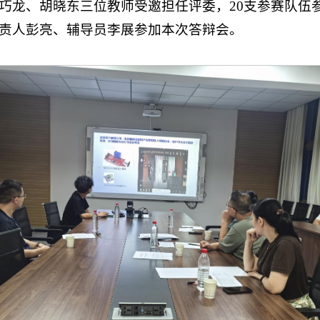
巧龙、胡晓东三位教师受邀担任评委，20支参赛队伍
责人彭亮、辅导员李展参加本次答辩会。