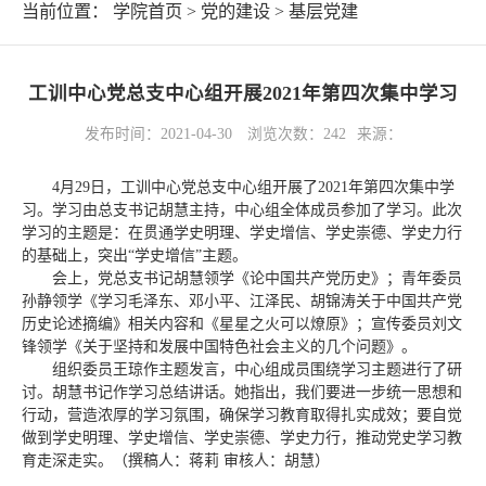
当前位置：
学院首页
>
党的建设
>
基层党建
工训中心党总支中心组开展2021年第四次集中学习
发布时间：2021-04-30
浏览次数：
242
来源：
4月29日，工训中心党总支中心组开展了2021年第四次集中学
习。学习由总支书记胡慧主持，中心组全体成员参加了学习。此次
学习的主题是：在贯通学史明理、学史增信、学史崇德、学史力行
的基础上，突出“学史增信”主题。
会上，党总支书记胡慧领学《论中国共产党历史》；青年委员
孙静领学《学习毛泽东、邓小平、江泽民、胡锦涛关于中国共产党
历史论述摘编》相关内容和《星星之火可以燎原》；宣传委员刘文
锋领学《关于坚持和发展中国特色社会主义的几个问题》。
组织委员王琼作主题发言，中心组成员围绕学习主题进行了研
讨。胡慧书记作学习总结讲话。她指出，我们要进一步统一思想和
行动，营造浓厚的学习氛围，确保学习教育取得扎实成效；要自觉
做到学史明理、学史增信、学史崇德、学史力行，推动党史学习教
育走深走实。（撰稿人：蒋莉 审核人：胡慧）