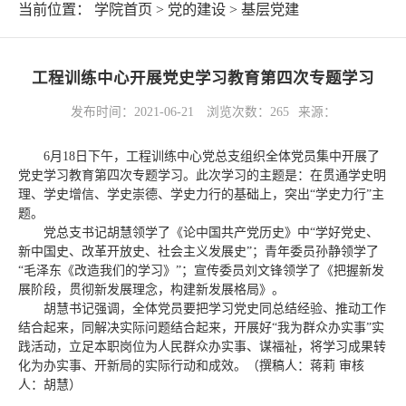
当前位置：
学院首页
>
党的建设
>
基层党建
工程训练中心开展党史学习教育第四次专题学习
发布时间：2021-06-21
浏览次数：
265
来源：
6月18日下午，工程训练中心党总支组织全体党员集中开展了
党史学习教育第四次专题学习。此次学习的主题是：在贯通学史明
理、学史增信、学史崇德、学史力行的基础上，突出“学史力行”主
题。
党总支书记胡慧领学了《论中国共产党历史》中“学好党史、
新中国史、改革开放史、社会主义发展史”；青年委员孙静领学了
“毛泽东《改造我们的学习》”；宣传委员刘文锋领学了《把握新发
展阶段，贯彻新发展理念，构建新发展格局》。
胡慧书记强调，全体党员要把学习党史同总结经验、推动工作
结合起来，同解决实际问题结合起来，开展好“我为群众办实事”实
践活动，立足本职岗位为人民群众办实事、谋福祉，将学习成果转
化为办实事、开新局的实际行动和成效。（撰稿人：蒋莉 审核
人：胡慧）