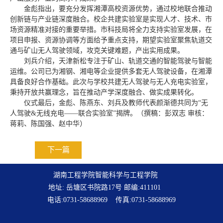
金彪指出，要充分发挥湘潭高校资源优势，通过校地联合推动
创新链与产业链深度融合。校企共建实验室是实现人才、技术、市
场资源精准对接的重要举措。市科技局将全力支持实验室发展，在
项目申报、资源协调等方面给予重点支持，期望实验室聚焦轨道交
通与矿山无人驾驶领域，攻克关键难题，产出实用成果。
刘兵介绍，天津新松专注于矿山、轨道交通的智能驾驶与智能
运维。公司已为湘钢、湘电等企业提供多套无人驾驶设备，在湘潭
具备良好合作基础。此次与学校共建无人驾驶与无人充电实验室，
秉持开放共赢理念，旨在推动产学深度融合、做实成果转化。
仪式最后，金彪、陈燕东、刘兵及教师代表颜渐德共同为“无
人驾驶&无线充电——联合实验室”揭牌。（撰稿：彭双志 审核：
蒋莉、陈国强、赵中华）
下一篇
湖南工程学院智能科学与工程学院
地址: 岳塘区书院路17号 邮编:411101
电话:0731-58688969 传真:0731-58688969