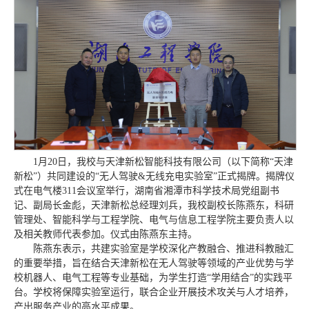
1月20日，我校与天津新松智能科技有限公司（以下简称“天津
新松”）共同建设的“无人驾驶&无线充电实验室”正式揭牌。揭牌仪
式在电气楼311会议室举行，湖南省湘潭市科学技术局党组副书
记、副局长金彪，天津新松总经理刘兵，我校副校长陈燕东，科研
管理处、智能科学与工程学院、电气与信息工程学院主要负责人以
及相关教师代表参加。仪式由陈燕东主持。
陈燕东表示，共建实验室是学校深化产教融合、推进科教融汇
的重要举措，旨在结合天津新松在无人驾驶等领域的产业优势与学
校机器人、电气工程等专业基础，为学生打造“学用结合”的实践平
台。学校将保障实验室运行，联合企业开展技术攻关与人才培养，
产出服务产业的高水平成果。