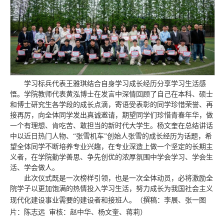
学习标兵代表王雅琪结合自身学习成长经历分享学习生活感
悟。学院教师代表黄泓博士在发言中深情回顾了自己在本科、硕士
和博士研究生各学段的成长点滴，寄语受表彰的同学珍惜荣誉、再
接再厉，向全体同学发出真诚邀请，期望同学们珍惜青春年华，做
一个有理想、肯吃苦、敢担当的新时代大学生。杨文奎在总结讲话
中以近日热门人物、“张雪机车”创始人张雪的成长经历为话题，希
望全体同学不断培养专业兴趣，在专业深造上做一个坚定的长期主
义者，在学院勤学善思、争先创优的浓厚氛围中学会学习、学会生
活、学会做人。
此次仪式既是一次榜样引领，也是一次全体动员，必将激励全
院学子以更加饱满的热情投入学习生活，努力成长为我国社会主义
现代化建设事业需要的建设者和接班人。（撰稿：
李展、
张一
图
片：陈志远 审核：赵中华、杨文奎、蒋莉）