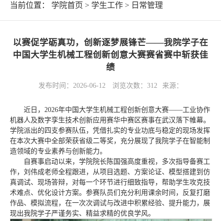
当前位置：
学院首页
>
学生工作
>
日常管理
以赛促学砺真功，创新逐梦展锋芒——我院学子在
中国大学生机械工程创新创意大赛赛省赛中斩获佳
绩
发布时间：2026-06-12
浏览次数：
312
来源：
近日，2026年中国大学生机械工程创新创意大赛——工业协作
机器人及数字孪生技术创新应用赛华中赛区赛事在武汉落下帷幕。
学院派出的四支参赛队伍，凭借扎实的专业功底与稳定的现场发挥
在本次大赛中全部荣获省级二等奖，充分展现了我院学子在智能制
造领域的专业素养与创新能力。
自赛事启动以来，学院院长陈国强高度重视，多次指导备赛工
作，刘伟成老师全程跟进，从项目选题、方案论证、模型搭建到仿
真调试、现场答辩，对每一个环节进行细致指导，帮助学生攻克技
术难点、优化设计方案。参赛队员们充分利用课余时间，反复打磨
作品、模拟流程，在一次次调试与改进中积累经验、提升能力，展
现出我院学子严谨务实、精益求精的优良学风。