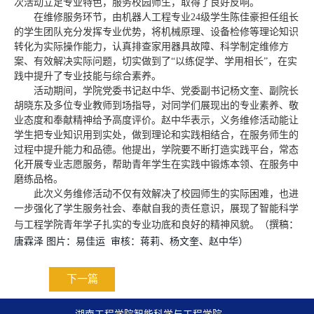
次活动立足专业特色，服务校园师生，取得了良好反响。
在维修服务环节，由机器人工程专业24级学生陈佳豪担任组长
的学生团队充分发挥专业优势，将机械原理、设备检修等理论知识
转化为实际操作能力，认真排查家用器具故障、科学制定维修方
案、有效解决实际问题，切实做到了“以练促学、学用相长”，在实
践中提升了专业技能与综合素养。
活动期间，学院党委书记赵中华、党委副书记杨文奎、副院长
胡晓东及多位专业教师到场指导，对同学们展现出的专业素养、敬
业态度和奉献精神给予高度评价。赵中华表示，义务维修活动能让
学生把专业知识用到实处，做到理论和实践相结合，在服务师生的
过程中提升能力和品德。他提出，学院要不断打造实践平台，常态
化开展专业志愿服务，帮助青年学生在实践中锻炼本领、在服务中
磨练品格。
此次义务维修活动不仅有效解决了校园师生的实际困难，也进
一步强化了学生服务社会、奉献自我的责任意识，展现了智能科学
与工程学院青年学子扎实的专业功底和良好的精神风貌。（撰稿
：
唐霖泽
图片：易佳运 审核：蒋莉、杨文奎、赵中华）
下一篇