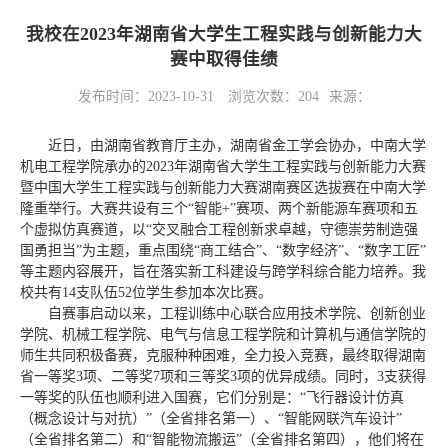
我校在2023年湖南省大学生工程实践与创新能力大
赛中取得佳绩
发布时间：2023-10-31
浏览次数：
204
来源：
近日，由湖南省教育厅主办，湖南省金工学会协办，中南大学
机电工程学院承办的2023年湖南省大学生工程实践与创新能力大赛
暨中国大学生工程实践与创新能力大赛湖南赛区选拔赛在中南大学
隆重举行。大赛共设有三个“智能+”赛项、两个新能源车赛项和五
个虚拟仿真赛道，以“交叉融合工程创新求卓越，守德崇劳制造强
国勇担当”为主题，重点围绕“商工结合”、“数字经济”、“数字工匠”
等主题内容展开，旨在落实新工科建设与跨学科综合能力培养。我
校共有14支队伍52位学生参加本次比赛。
自赛事启动以来，工程训练中心联合应用技术学院、创新创业
学院、机械工程学院、电气与信息工程学院和计算机与通信学院的
师生共同积极备赛，克服种种困难，全力投入竞赛，最终取得湖南
省一等奖3项、二等奖7项和三等奖3项的优异成绩。同时，3支获得
一等奖的队伍也顺利进入国赛，它们分别是：“飞行器设计仿真
（概念设计与对抗）”（全省排名第一）、“智能网联汽车设计”
（全省排名第二）和“智能物流搬运”（全省排名第四），他们将在